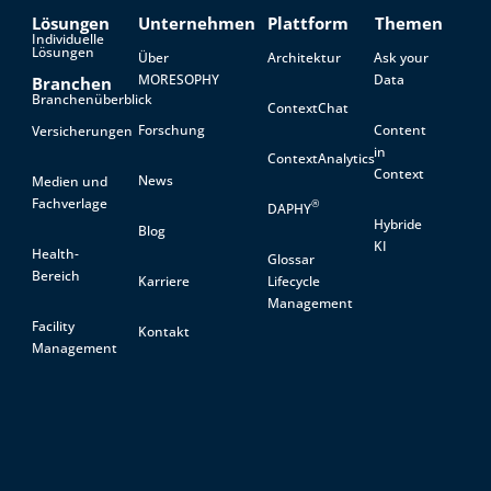
Lösungen
Unternehmen
Plattform
Themen
Individuelle
Lösungen
Über
Architektur
Ask your
MORESOPHY
Data
Branchen
Branchenüberblick
ContextChat
Forschung
Content
Versicherungen
in
ContextAnalytics
Context
News
Medien und
Fachverlage
®
DAPHY
Hybride
Blog
KI
Health-
Glossar
Bereich
Karriere
Lifecycle
Management
Facility
Kontakt
Management