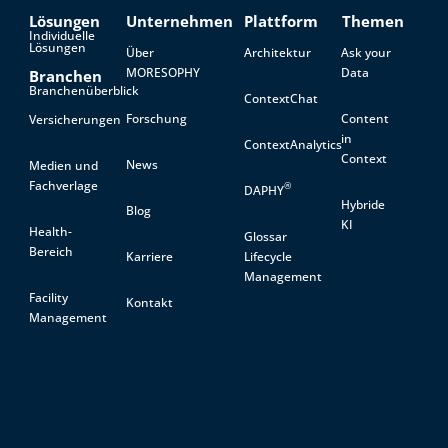
Lösungen
Unternehmen
Plattform
Themen
Individuelle
Lösungen
Über
Architektur
Ask your
MORESOPHY
Data
Branchen
Branchenüberblick
ContextChat
Forschung
Content
Versicherungen
in
ContextAnalytics
Context
News
Medien und
Fachverlage
®
DAPHY
Hybride
Blog
KI
Health-
Glossar
Bereich
Karriere
Lifecycle
Management
Facility
Kontakt
Management