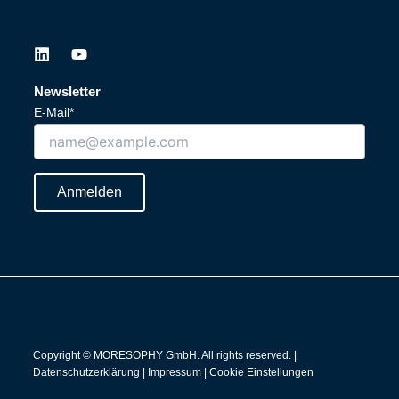
L
Y
i
o
n
u
Newsletter
k
t
E-Mail*
e
u
d
b
i
e
n
Anmelden
Copyright © MORESOPHY GmbH. All rights reserved. |
Datenschutzerklärung
|
Impressum
|
Cookie Einstellungen