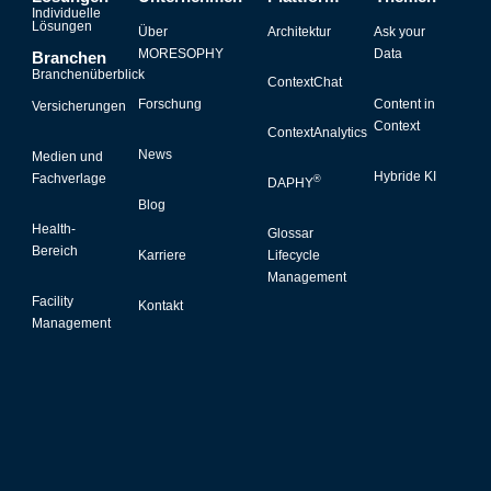
Individuelle
Lösungen
Über
Architektur
Ask your
MORESOPHY
Data
Branchen
Branchenüberblick
ContextChat
Forschung
Content in
Versicherungen
Context
ContextAnalytics
News
Medien und
Hybride KI
Fachverlage
®
DAPHY
Blog
Health-
Glossar
Bereich
Karriere
Lifecycle
Management
Facility
Kontakt
Management